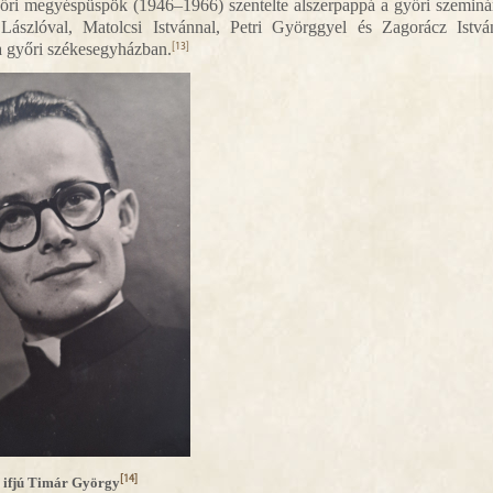
i megyéspüspök (1946–1966) szentelte alszerpappá a győri szemin
ászlóval, Matolcsi Istvánnal, Petri Györggyel és Zagorácz Istvá
a győri székesegyházban.
[13]
[14]
 ifjú Timár György