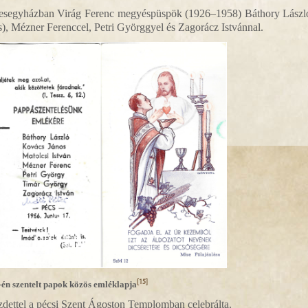
zékesegyházban Virág Ferenc megyéspüspök (1926–1958) Báthory Lászl
s), Mézner Ferenccel, Petri Györggyel és Zagorácz Istvánnal.
[15]
-én szentelt papok közös emléklapja
kezdettel a pécsi Szent Ágoston Templomban celebrálta.