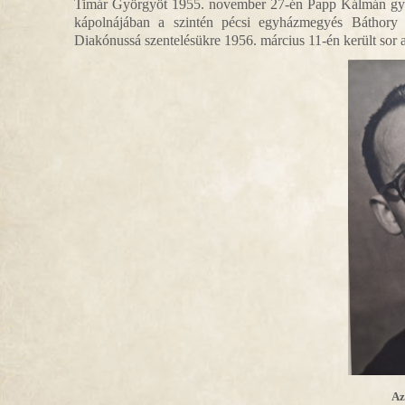
Timár Györgyöt 1955. november 27-én Papp Kálmán győr
kápolnájában a szintén pécsi egyházmegyés Báthory L
Diakónussá szentelésükre 1956. március 11-én került sor 
Az