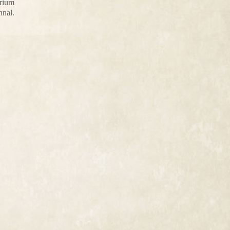
árium
nnal.