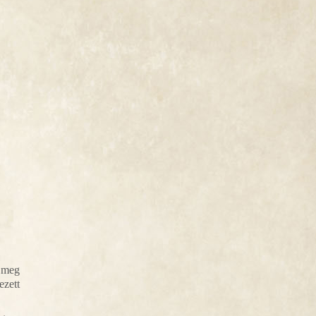
e meg
ezett