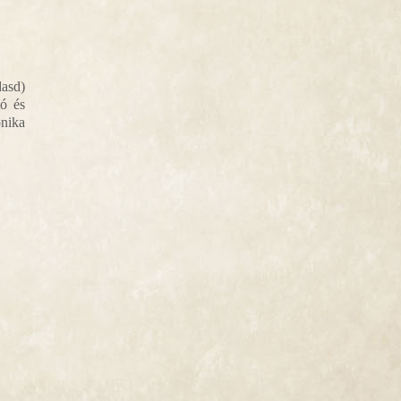
asd)
tó és
nika