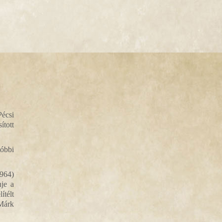
Pécsi
ított
tóbbi
1964)
nje a
ítélt
 Márk