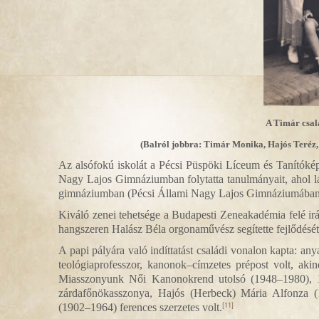
A Timár csalá
(Balról jobbra: Timár Monika, Hajós Teréz,
Az alsófokú iskolát a Pécsi Püspöki Líceum és Tanítóké
Nagy Lajos Gimnáziumban folytatta tanulmányait, ahol lati
gimnáziumban (Pécsi Állami Nagy Lajos Gimnáziumában) te
Kiváló zenei tehetsége a Budapesti Zeneakadémia felé irán
hangszeren Halász Béla orgonaművész segítette fejlődését. 
A papi pályára való indíttatást családi vonalon kapta: 
teológiaprofesszor, kanonok–címzetes prépost volt, akin
Miasszonyunk Női Kanonokrend utolsó (1948–1980), 1950
zárdafőnökasszonya, Hajós (Herbeck) Mária Alfonza 
(1902–1964) ferences szerzetes volt.
[11]