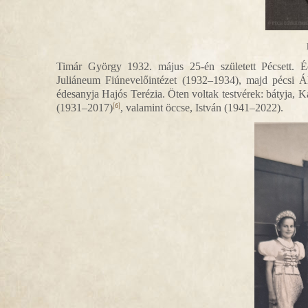
Timár György 1932. május 25-én született Pécsett. 
Juliáneum Fiúnevelőintézet (1932–1934), majd pécsi Ál
édesanyja Hajós Terézia. Öten voltak testvérek: bátyja, 
(1931–2017)
, valamint öccse, István (1941–2022).
[6]