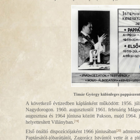
Timár György különleges pappászentel
A következő évtizedben káplánként működött: 1956. júl
Nagydorogon. 1960. augusztustól 1961. februárig Mágocso
augusztusa és 1964 júniusa között Pakson, majd 1964. j
helyettesített Villányban.
[19]
Első önálló dispozíciójaként 1966 júniusában
adminiszt
[20]
Paptársától-jóbarátjától, Zagorácz Istvántól vette át a p