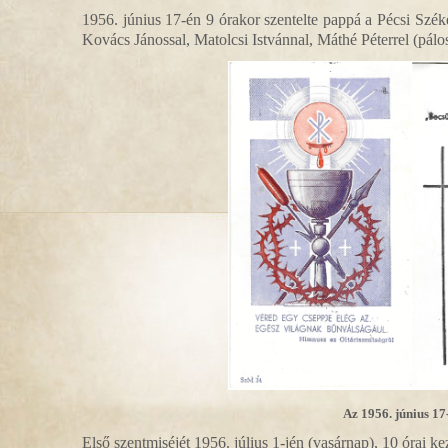
1956. június 17-én 9 órakor szentelte pappá a Pécsi S
Kovács Jánossal, Matolcsi Istvánnal, Máthé Péterrel (pálo
Az 1956. június 17
Első szentmiséjét 1956. július 1-jén (vasárnap), 10 órai 