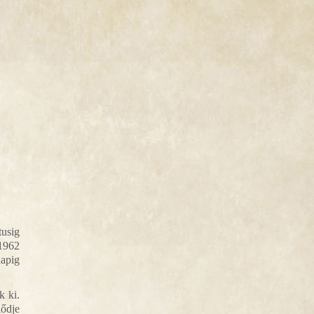
tusig
1962
apig
k ki.
lődje