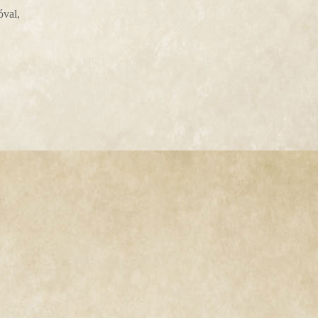
óval,