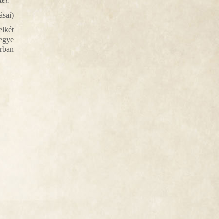
tél.”
ásai)
elkét
megye
orban