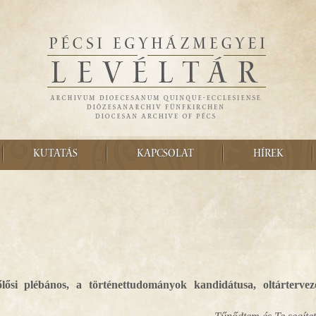
KUTATÁS
KAPCSOLAT
HÍREK
plébános, a történettudományok kandidátusa, oltártervez