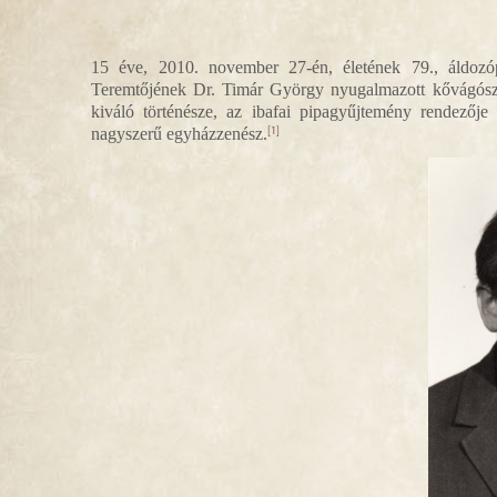
15 éve, 2010. november 27-én, életének 79., áldoz
Teremtőjének
Dr. Timár György nyugalmazott kővágósző
kiváló történésze, az ibafai pipagyűjtemény rendezője
nagyszerű egyházzenész.
[1]