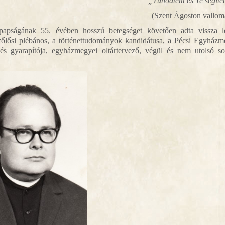
„Tűnődtem és Te segítet
(Szent Ágoston vallom
ópapságának 55. évében hosszú betegséget követően
adta vissza l
lősi plébános, a történettudományok kandidátusa, a Pécsi Egyház
 és gyarapítója, egyházmegyei oltártervező, végül és nem utolsó s