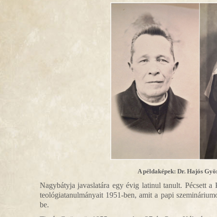
A példaképek: Dr. Hajós Gyö
Nagybátyja javaslatára egy évig latinul tanult. Pécsett
teológiatanulmányait 1951-ben, amit a papi szemináriumo
be.