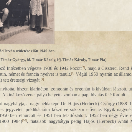
d István születése előtt 1940-ben
 Timár György, id. Timár Károly, ifj. Timár Károly, Timár Pia)
pző-Intézetben végezte 1938 és 1942 között
, majd a Ciszterci Rend 
[7]
n, német és francia nyelvet is tanult.
Végül 1950 nyarán az államos
[8]
tt érettségi vizsgát.
[9]
yította, hiszen klarinéton, zongorán és orgonán is kiválóan játszott, u
A kínálkozó zenei pálya helyett azonban a papi hivatás felé fordult.
anyai nagybátyja, a nagy példaképe Dr. Hajós (Herbeck) György (1888–
ek jegyzeteit prédikációira készülve sokszor elővette. Egyik nagyné
-ben elhurcolt és 1951-ben letartóztatott, 1952-ben négy évre el
(1900–1984)
, fiatalabb nagybátyja pedig Hajós (Herbeck) Antal
[10]