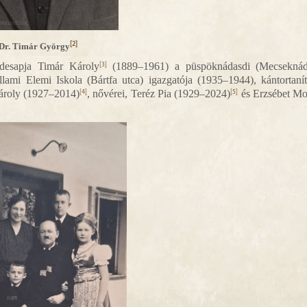
[2]
Dr. Timár György
Édesapja Timár Károly
(1889–1961) a püspöknádasdi (Mecseknád
[3]
lami Elemi Iskola (Bártfa utca) igazgatója (1935–1944), kántortaní
Károly (1927–2014)
, nővérei, Teréz Pia (1929–2024)
és Erzsébet Mo
[4]
[5]