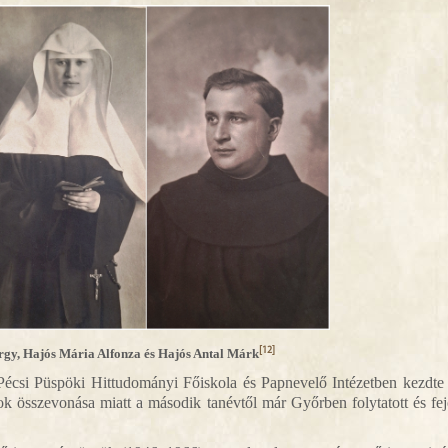
[12]
rgy, Hajós Mária Alfonza és Hajós Antal Márk
 a Pécsi Püspöki Hittudományi Főiskola és Papnevelő Intézetben kezdt
k összevonása miatt a második tanévtől már Győrben folytatott és fej