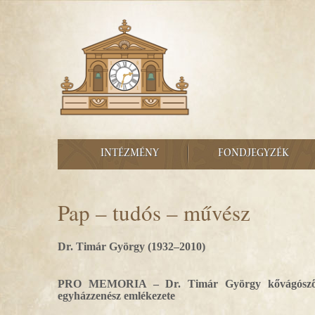
INTÉZMÉNY
FONDJEGYZÉK
Pap – tudós – művész
Dr. Timár György (
1932–2010)
PRO MEMORIA – Dr. Timár György kővágószőlősi 
egyházzenész emlékezete