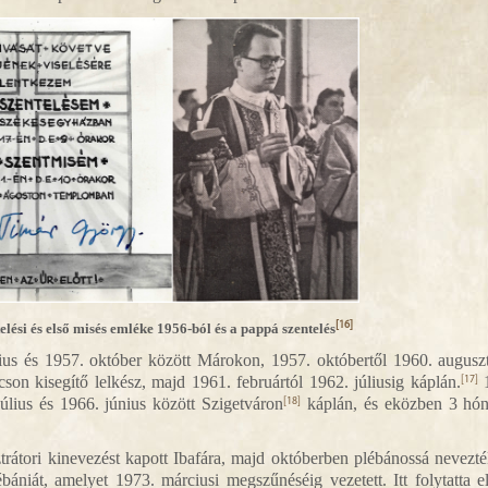
[16]
ési és első misés emléke 1956-ból és a pappá szentelés
ius és 1957. október között Márokon, 1957. októbertől 1960. augusz
n kisegítő lelkész, majd 1961. februártól 1962. júliusig káplán.
[17]
úlius és 1966. június között Szigetváron
káplán, és eközben 3 hón
[18]
rátori kinevezést kapott Ibafára, majd októberben plébánossá nevezté
lébániát, amelyet 1973. márciusi megszűnéséig vezetett. Itt folytatta e