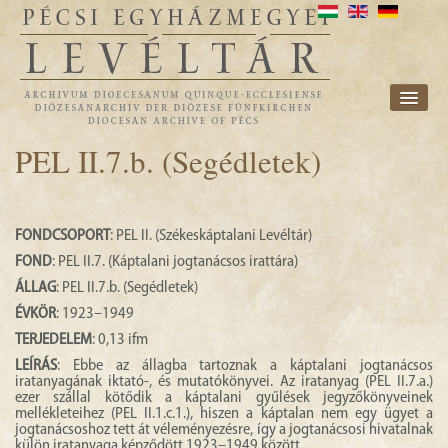
INTÉZMÉNY
PEL II.7.b. (Segédletek)
FONDJEGYZÉK
KUTATÁS
FONDCSOPORT
: PEL II. (Székeskáptalani Levéltár)
FOND
: PEL II.7. (Káptalani jogtanácsos irattára)
KAPCSOLAT
ÁLLAG
: PEL II.7.b. (Segédletek)
HÍREK
ÉVKÖR
: 1923–1949
TERJEDELEM
: 0,13 ifm
E-ARCHIVUM
LEÍRÁS
: Ebbe az állagba tartoznak a káptalani jogtanácsos
iratanyagának iktató-, és mutatókönyvei. Az iratanyag (PEL II.7.a.)
EGYHÁZMEGYE
ezer szállal kötődik a káptalani gyűlések jegyzőkönyveinek
mellékleteihez (PEL II.1.c.1.), hiszen a káptalan nem egy ügyet a
jogtanácsoshoz tett át véleményezésre, így a jogtanácsosi hivatalnak
külön iratanyaga képződött 1923–1949 között.