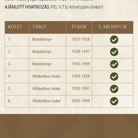
AJÁNLOTT HIVATKOZÁS
: PEL II.7.b. kötetszám (évkör)
KÖTET
TÁRGY
ÉVKÖR
E-ARCHIVUM
1.
Iktatókönyv
1923-1928
2.
Iktatókönyv
1928-1941
3.
Iktatókönyv
1942-1949
4.
Alfabetikus index
1924-1928
5.
Alfabetikus index
1929-1941
6.
Alfabetikus index
1942-1949