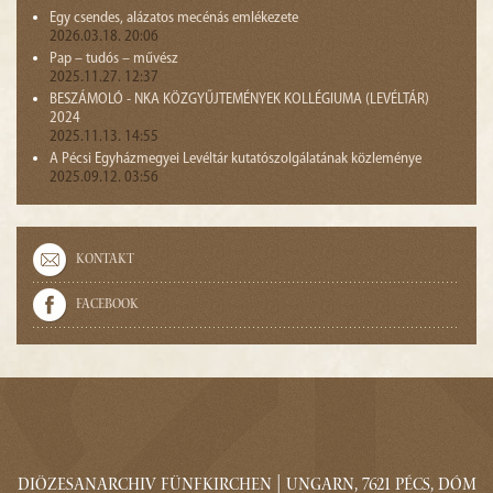
Egy csendes, alázatos mecénás emlékezete
2026.03.18. 20:06
Pap – tudós – művész
2025.11.27. 12:37
BESZÁMOLÓ - NKA KÖZGYŰJTEMÉNYEK KOLLÉGIUMA (LEVÉLTÁR)
2024
2025.11.13. 14:55
A Pécsi Egyházmegyei Levéltár kutatószolgálatának közleménye
2025.09.12. 03:56
Kontakt
Facebook
Diözesanarchiv Fünfkirchen | Ungarn, 7621 Pécs, Dóm