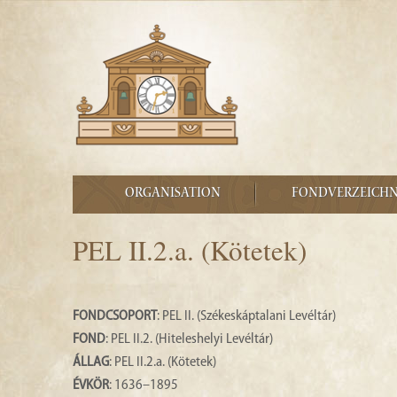
ORGANISATION
FONDVERZEICHN
PEL II.2.a. (Kötetek)
FONDCSOPORT
: PEL II. (Székeskáptalani Levéltár)
FOND
: PEL II.2. (Hiteleshelyi Levéltár)
ÁLLAG
: PEL II.2.a. (Kötetek)
ÉVKÖR
: 1636–1895