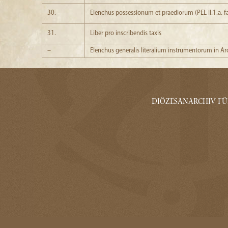
30.
Elenchus possessionum et praediorum (PEL II.1.a. f
31.
Liber pro inscribendis taxis
–
Elenchus generalis literalium instrumentorum in Arc
Diözesanarchiv Fün