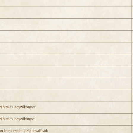
ri hiteles jegyzőkönyve
ri hiteles jegyzőkönyve
n letett eredeti örökbevallások