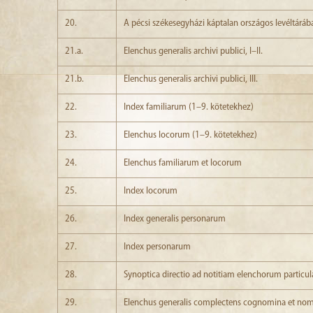
20.
A pécsi székesegyházi káptalan országos levéltárába
21.a.
Elenchus generalis archivi publici, I–II.
21.b.
Elenchus generalis archivi publici, III.
22.
Index familiarum (1–9. kötetekhez)
23.
Elenchus locorum (1–9. kötetekhez)
24.
Elenchus familiarum et locorum
25.
Index locorum
26.
Index generalis personarum
27.
Index personarum
28.
Synoptica directio ad notitiam elenchorum particu
29.
Elenchus generalis complectens cognomina et no