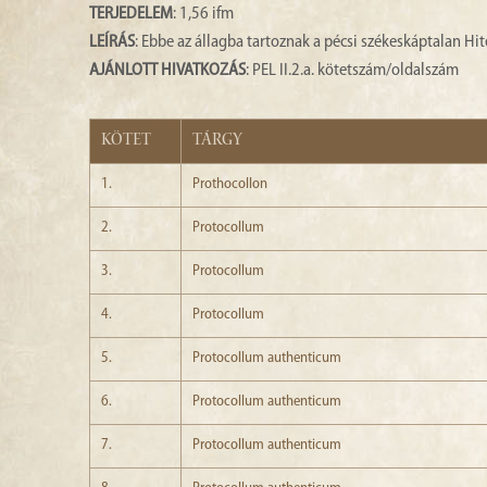
TERJEDELEM
: 1,56 ifm
LEÍRÁS
: Ebbe az állagba tartoznak a pécsi székeskáptalan Hit
AJÁNLOTT HIVATKOZÁS
: PEL II.2.a. kötetszám/oldalszám
KÖTET
TÁRGY
1.
Prothocollon
2.
Protocollum
3.
Protocollum
4.
Protocollum
5.
Protocollum authenticum
6.
Protocollum authenticum
7.
Protocollum authenticum