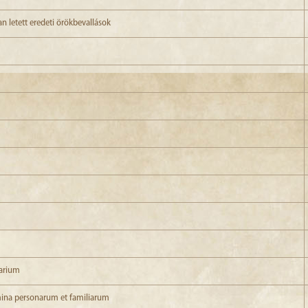
n letett eredeti örökbevallások
larium
mina personarum et familiarum