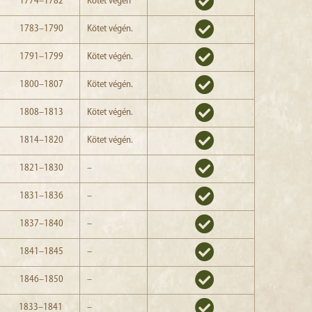
1774–1782
Kötet végén
1783–1790
Kötet végén.
1791–1799
Kötet végén.
1800–1807
Kötet végén.
1808–1813
Kötet végén.
1814–1820
Kötet végén.
1821–1830
–
1831–1836
–
1837–1840
–
1841–1845
–
1846–1850
–
1833–1841
–