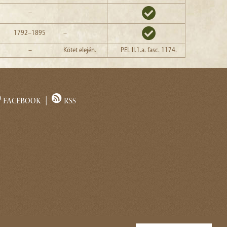
–
1792–1895
–
–
Kötet elején.
PEL II.1.a. fasc. 1174.
Facebook
|
RSS