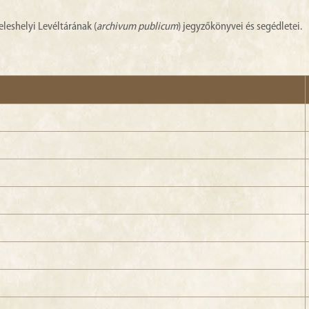
eleshelyi Levéltárának (
archivum publicum
) jegyzőkönyvei és segédletei.