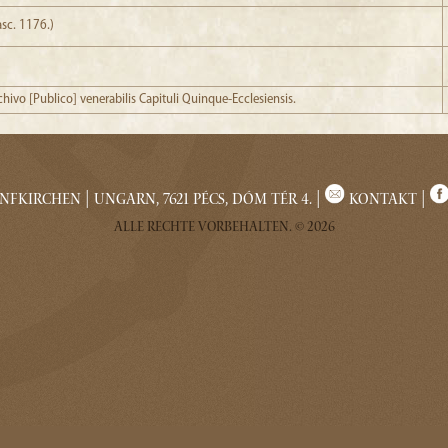
asc. 1176.)
hivo [Publico] venerabilis Capituli Quinque-Ecclesiensis.
fkirchen | Ungarn, 7621 Pécs, Dóm tér 4. |
Kontakt
|
Alle Rechte vorbehalten. © 2026