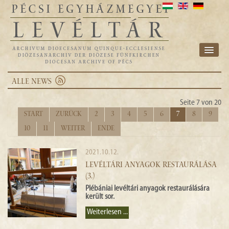
ORGANISATION
ALLE NEWS
FONDVERZEICHNIS
Seite 7 von 20
FORSCHUNG
Start
Zurück
2
3
4
5
6
7
8
9
10
11
Weiter
Ende
IMPRESSUM
2021.10.12.
NEWS
LEVÉLTÁRI ANYAGOK RESTAURÁLÁSA
(3.)
E-ARCHIV
Plébániai levéltári anyagok restaurálására
került sor.
DIÖZESE
Weiterlesen ...