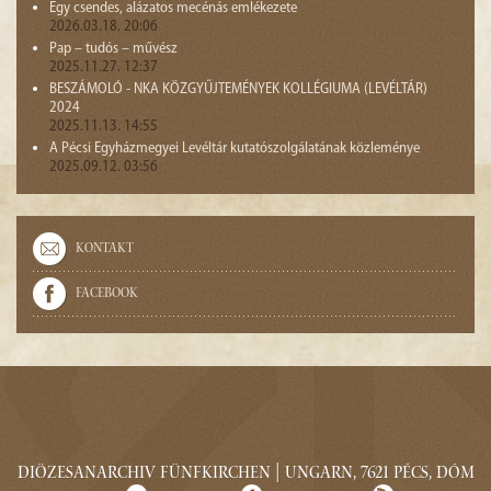
Egy csendes, alázatos mecénás emlékezete
2026.03.18. 20:06
Pap – tudós – művész
2025.11.27. 12:37
BESZÁMOLÓ - NKA KÖZGYŰJTEMÉNYEK KOLLÉGIUMA (LEVÉLTÁR)
2024
2025.11.13. 14:55
A Pécsi Egyházmegyei Levéltár kutatószolgálatának közleménye
2025.09.12. 03:56
Kontakt
Facebook
Diözesanarchiv Fünfkirchen | Ungarn, 7621 Pécs, Dóm