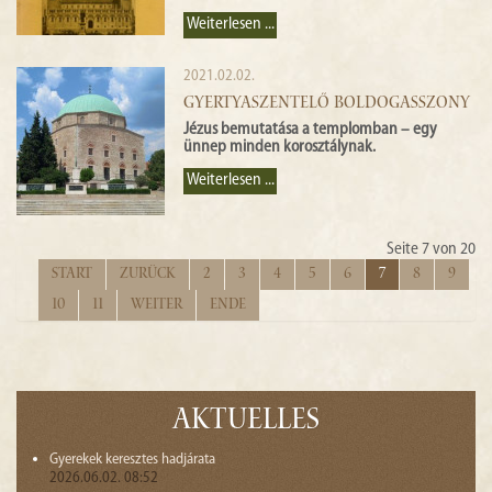
Weiterlesen ...
2021.02.02.
GYERTYASZENTELŐ BOLDOGASSZONY
Jézus bemutatása a templomban – egy
ünnep minden korosztálynak.
Weiterlesen ...
Seite 7 von 20
Start
Zurück
2
3
4
5
6
7
8
9
10
11
Weiter
Ende
Aktuelles
Gyerekek keresztes hadjárata
2026.06.02. 08:52