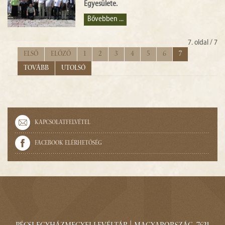
Egyesülete.
Bővebben ...
7. oldal / 7
Első
Előző
1
2
3
4
5
6
7
Tovább
Utolsó
Kapcsolatfelvétel
Facebook elérhetőség