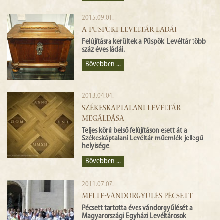
2015.09.01.
A PÜSPÖKI LEVÉLTÁR LÁDÁI
Felújításra kerültek a Püspöki Levéltár több
száz éves ládái.
Bővebben ...
2013.04.04.
SZÉKESKÁPTALANI LEVÉLTÁR
MEGÁLDÁSA
Teljes körű belső felújításon esett át a
Székeskáptalani Levéltár műemlék-jellegű
helyisége.
Bővebben ...
2011.07.07.
MELTE-VÁNDORGYŰLÉS PÉCSETT
Pécsett tartotta éves vándorgyűlését a
Magyarországi Egyházi Levéltárosok