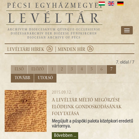
INTÉZMÉNY
LEVÉLTÁRI HÍREK
| MINDEN HÍR
FONDJEGYZÉK
7. oldal / 7
KUTATÁS
Első
Előző
1
2
3
4
5
6
7
Tovább
Utolsó
KAPCSOLAT
2015.09.12.
HÍREK
A LEVÉLTÁR MÉLTÓ MEGŐRZÉSE
ELŐDEINK GONDOSKODÁSÁNAK
E-ARCHIVUM
FOLYTATÁSA
Megújult a püspöki palota középkori eredetű
EGYHÁZMEGYE
vártornya.
Bővebben ...