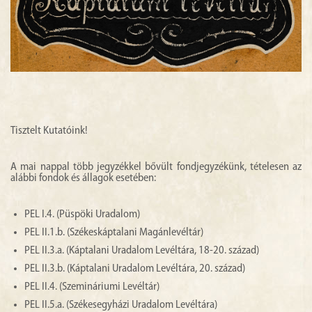
Tisztelt Kutatóink!
A mai nappal több jegyzékkel bővült fondjegyzékünk, tételesen az
alábbi fondok és állagok esetében:
PEL I.4. (Püspöki Uradalom)
PEL II.1.b. (Székeskáptalani Magánlevéltár)
PEL II.3.a. (Káptalani Uradalom Levéltára, 18-20. század)
PEL II.3.b. (Káptalani Uradalom Levéltára, 20. század)
PEL II.4. (Szemináriumi Levéltár)
PEL II.5.a. (Székesegyházi Uradalom Levéltára)