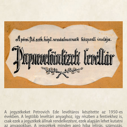
A jegyzékeket Petrovich Ede levéltáros készítette az 1950-es
években. A legtöbb levéltári anyaghoz, így részben a fentiekhez is,
csak ezek a jegyzékek állnak rendelkezésre, ezek alapján lehet kutatni
az anyagokban. A jegyzékek minden apró hiba (elírás, számozás,