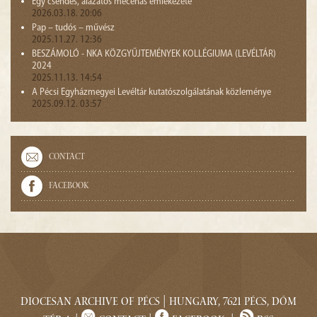
Egy csendes, alázatos mecénás emlékezete
2026.03.18. 20:06
Pap – tudós – művész
2025.11.27. 12:36
BESZÁMOLÓ - NKA KÖZGYŰJTEMÉNYEK KOLLÉGIUMA (LEVÉLTÁR)
2024
2025.11.13. 14:54
A Pécsi Egyházmegyei Levéltár kutatószolgálatának közleménye
2025.09.12. 03:57
Contact
Facebook
Diocesan Archive of Pécs | Hungary, 7621 Pécs, Dóm