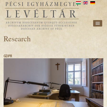
ORGANIZATION
Research
FONDS
RESEARCH
GDPR
IMPRESSUM
NEWS
E-ARCHIVE
DIOCESE